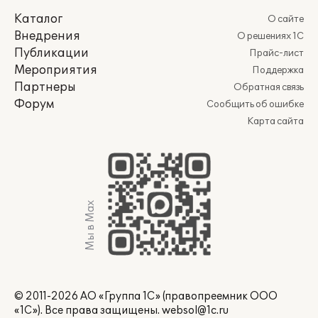
Каталог
О сайте
Внедрения
О решениях 1С
Публикации
Прайс-лист
Мероприятия
Поддержка
Партнеры
Обратная связь
Форум
Сообщить об ошибке
Карта сайта
Мы в Max
© 2011-2026 АО «Группа 1С» (правопреемник ООО
«1С»). Все права защищены.
websol@1c.ru