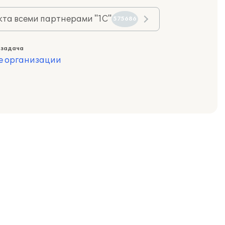
та всеми партнерами "1С"
575686
 задача
е организации