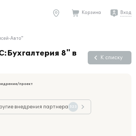
Корзина
Вход
исей-Авто"
С:Бухгалтерия 8" в
К списку
недрение/проект
ругие внедрения партнера
523