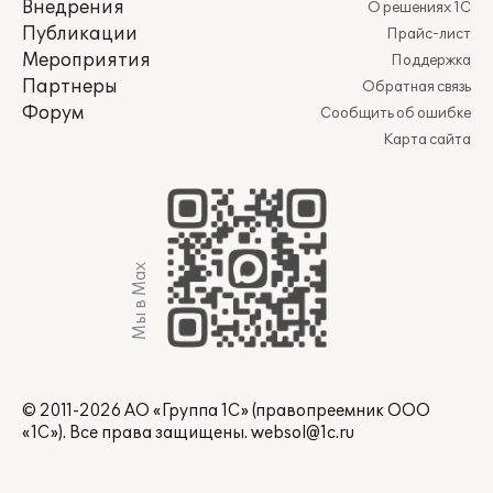
Внедрения
О решениях 1С
Публикации
Прайс-лист
Мероприятия
Поддержка
Партнеры
Обратная связь
Форум
Сообщить об ошибке
Карта сайта
Мы в Max
© 2011-2026 АО «Группа 1С» (правопреемник ООО
«1С»). Все права защищены.
websol@1c.ru