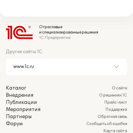
Отраслевые
и специализированные решения
1С:Предприятие
Другие сайты 1С
Каталог
О сайте
Внедрения
О решениях 1С
Публикации
Прайс-лист
Мероприятия
Поддержка
Партнеры
Обратная связь
Форум
Сообщить об ошибке
Карта сайта