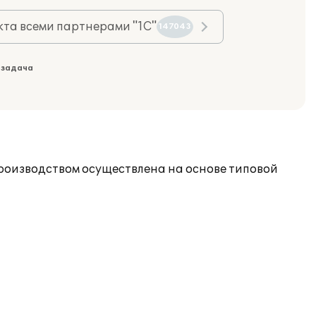
та всеми партнерами "1С"
147043
 задача
роизводством осуществлена на основе типовой