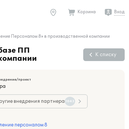
Корзина
Вход
вление Персоналом 8» в производственной компании
 базе ПП
К списку
 компании
недрение/проект
ара
ругие внедрения партнера
1043
ление персоналом 8