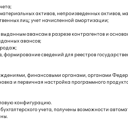
чета;
нематериальных активов, непроизведенных активов, м
твенных лиц; учет начисленной амортизации;
о выданным авансам в разрезе контрагентов и основа
выданных авансов;
продаж;
ов, формирование сведений для реестров государств
еждениями, финансовыми органами, органами Федер
вка и первичная настройка программного продукта
иповую конфигурацию.
бухгалтерского учета, получены возможности автома
ны.