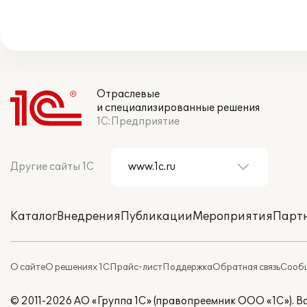
Отраслевые
и специализированные решения
1С:Предприятие
Другие сайты 1С
Каталог
Внедрения
Публикации
Мероприятия
Парт
О сайте
О решениях 1С
Прайс-лист
Поддержка
Обратная связь
Сообщ
© 2011-2026 АО «Группа 1С» (правопреемник ООО «1С»). 