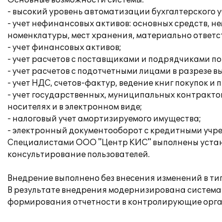
Основные возможности системы:
- высокий уровень автоматизации бухгалтерского у
- учет нефинансовых активов: основных средств, 
номенклатуры, мест хранения, материально ответс
- учет финансовых активов;
- учет расчетов с поставщиками и подрядчиками п
- учет расчетов с подотчетными лицами в разрезе 
- учет НДС, счетов-фактур, ведение книг покупок и 
- учет государственных, муниципальных контракт
носителях и в электронном виде;
- налоговый учет амортизируемого имущества;
- электронный документооборот с кредитными учр
Специалистами ООО "Центр КИС" выполнены устано
консультирование пользователей.
Внедрение выполнено без внесения изменений в т
В результате внедрения модернизирована система 
формирования отчетности в контролирующие орга