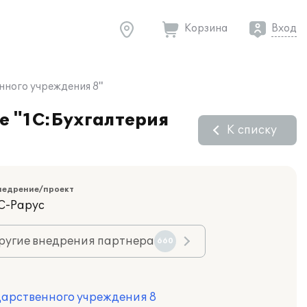
Корзина
Вход
нного учреждения 8"
е "1С:Бухгалтерия
К списку
недрение/проект
С-Рарус
ругие внедрения партнера
660
дарственного учреждения 8