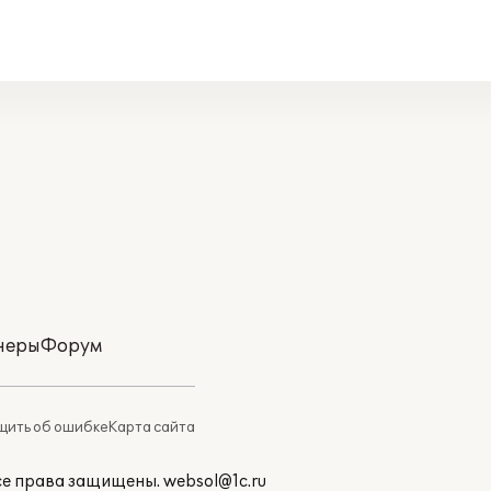
неры
Форум
ить об ошибке
Карта сайта
Все права защищены.
websol@1c.ru