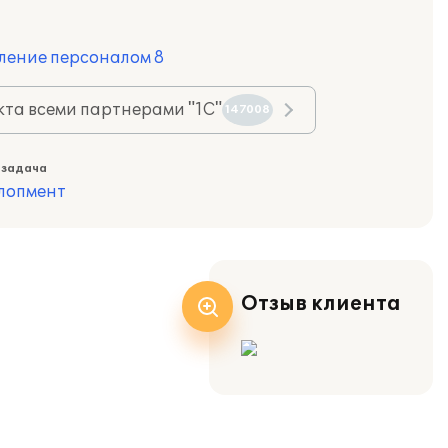
ление персоналом 8
та всеми партнерами "1С"
147008
 задача
лопмент
Отзыв клиента