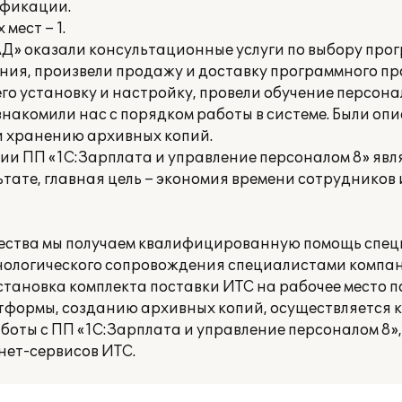
ификации.
мест – 1.
» оказали консультационные услуги по выбору про
ния, произвели продажу и доставку программного п
его установку и настройку, провели обучение персона
знакомили нас с порядком работы в системе. Были оп
и хранению архивных копий.
 ПП «1С:Зарплата и управление персоналом 8» явля
ьтате, главная цель – экономия времени сотрудников
чества мы получаем квалифицированную помощь спе
нологического сопровождения специалистами компа
становка комплекта поставки ИТС на рабочее место п
тформы, созданию архивных копий, осуществляется 
боты с ПП «1С:Зарплата и управление персоналом 8»
нет-сервисов ИТС.