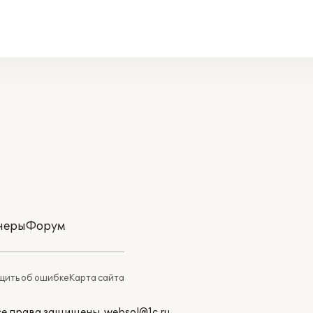
неры
Форум
ить об ошибке
Карта сайта
Все права защищены.
websol@1c.ru