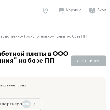
Корзина
Вход
водственно-Транспотная компания" на базе ПП
аботной платы в ООО
ния" на базе ПП
К списку
недрение/проект
я партнера
1205