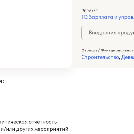
Продукт
1С:Зарплата и управ
Внедрения продук
Отрасль / Функциональная
Строительство
,
Деве
и:
литическая отчетность
 и/или других мероприятий