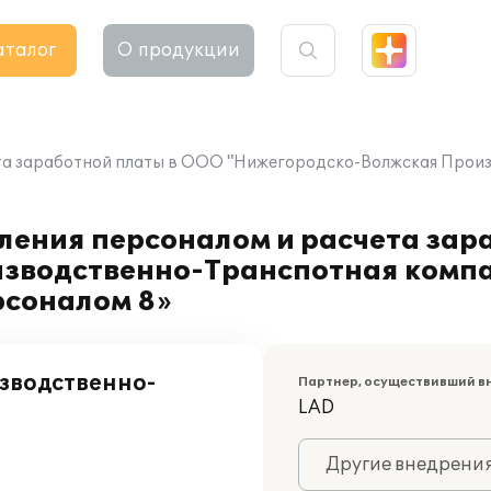
аталог
О продукции
та заработной платы в ООО "Нижегородско-Волжская Произ
ления персоналом и расчета зар
зводственно-Транспотная компа
рсоналом 8»
зводственно-
Партнер, осуществивший в
LAD
Другие внедрени