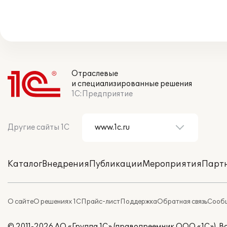
Отраслевые
и специализированные решения
1С:Предприятие
Другие сайты 1С
Каталог
Внедрения
Публикации
Мероприятия
Парт
О сайте
О решениях 1С
Прайс-лист
Поддержка
Обратная связь
Сообщ
© 2011-2026 АО «Группа 1С» (правопреемник ООО «1С»). 