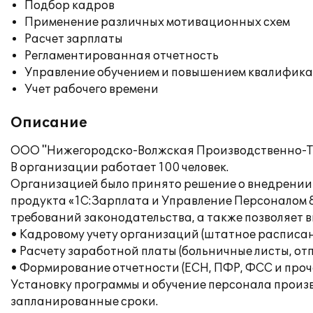
Подбор кадров
Применение различных мотивационных схем
Расчет зарплаты
Регламентированная отчетность
Управление обучением и повышением квалифик
Учет рабочего времени
Описание
ООО "Нижегородско-Волжская Производственно-Т
В организации работает 100 человек.
Организацией было принято решение о внедрении 
продукта «1С:Зарплата и Управление Персоналом 8
требований законодательства, а также позволяет вы
• Кадровому учету организаций (штатное расписани
• Расчету заработной платы (больничные листы, отп
• Формирование отчетности (ЕСН, ПФР, ФСС и проче
Установку программы и обучение персонала произ
запланированные сроки.