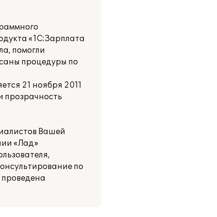
граммного
родукта «1С:Зарплата
ла, помогли
исаны процедуры по
ется 21 ноября 2011
 и прозрачность
циалистов Вашей
нии «Лад»
ользователя,
консультирование по
, проведена