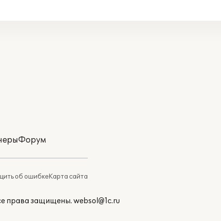
неры
Форум
ить об ошибке
Карта сайта
Все права защищены.
websol@1c.ru