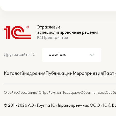
Отраслевые
и специализированные решения
1С:Предприятие
Другие сайты 1С
Каталог
Внедрения
Публикации
Мероприятия
Парт
О сайте
О решениях 1С
Прайс-лист
Поддержка
Обратная связь
Сообщ
© 2011-2026 АО «Группа 1С» (правопреемник ООО «1С»). 