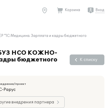
Корзина
Вход
 "1С:Медицина. Зарплата и кадры бюджетного
 ГБУЗ НСО КОЖНО-
адры бюджетного
К списку
недрение/проект
С-Рарус
ругие внедрения партнера