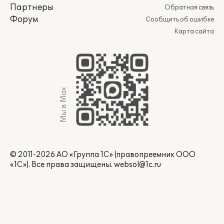
Партнеры
Обратная связь
Форум
Сообщить об ошибке
Карта сайта
Мы в Max
© 2011-2026 АО «Группа 1С» (правопреемник ООО
«1С»). Все права защищены.
websol@1c.ru