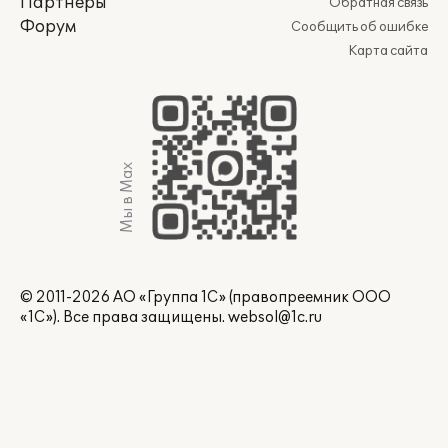
Партнеры
Обратная связь
Форум
Сообщить об ошибке
Карта сайта
Мы в Max
© 2011-2026 АО «Группа 1С» (правопреемник ООО
«1С»). Все права защищены.
websol@1c.ru