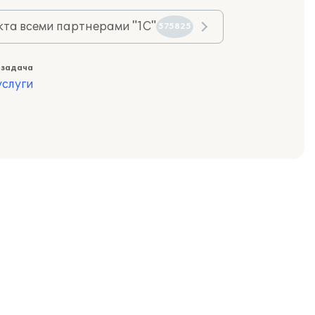
та всеми партнерами "1С"
575825
 задача
слуги