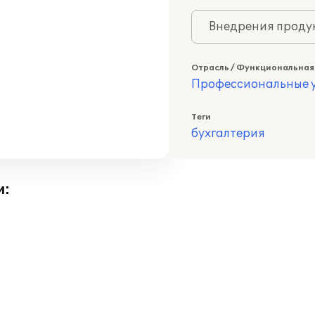
Внедрения продук
Отрасль / Функциональная
Профессиональные у
Теги
бухгалтерия
и: