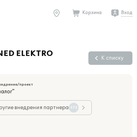
Корзина
Вход
"NED ELEKTRO
К списку
недрение/проект
иалог"
ругие внедрения партнера
372