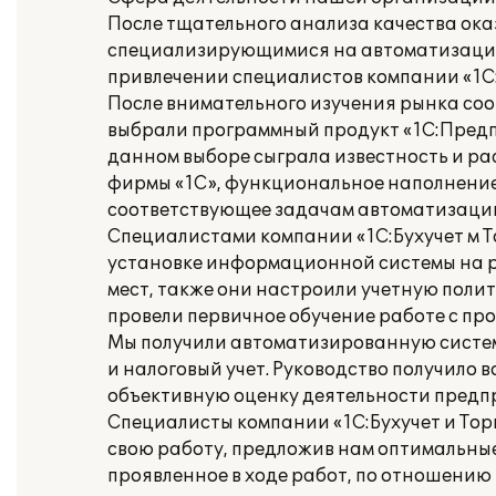
После тщательного анализа качества ока
специализирующимися на автоматизации
привлечении специалистов компании «1С:Б
После внимательного изучения рынка со
выбрали программный продукт «1С:Предп
данном выборе сыграла известность и р
фирмы «1С», функциональное наполнение
соответствующее задачам автоматизаци
Специалистами компании «1С:Бухучет м Т
установке информационной системы на ра
мест, также они настроили учетную полит
провели первичное обучение работе с пр
Мы получили автоматизированную систе
и налоговый учет. Руководство получило 
объективную оценку деятельности предп
Специалисты компании «1С:Бухучет и Тор
свою работу, предложив нам оптимальны
проявленное в ходе работ, по отношению