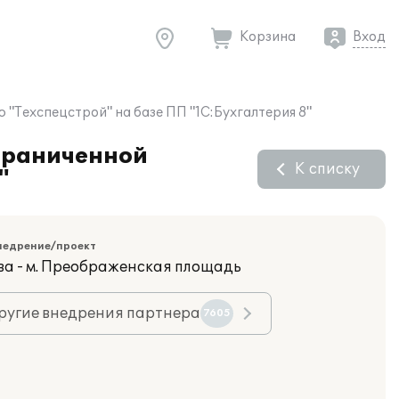
Корзина
Вход
"Техспецстрой" на базе ПП "1С:Бухгалтерия 8"
ограниченной
К списку
"
недрение/проект
ва - м. Преображенская площадь
ругие внедрения партнера
7605