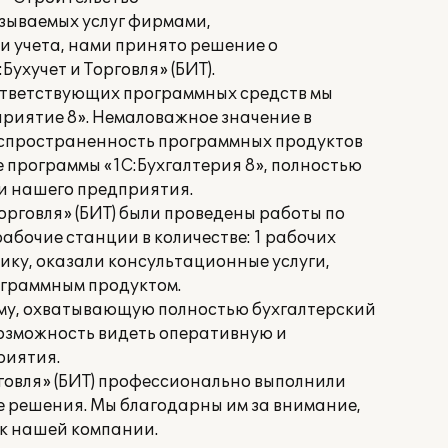
зываемых услуг фирмами,
 учета, нами принято решение о
ухучет и Торговля» (БИТ).
ответствующих программных средств мы
риятие 8». Немаловажное значение в
аспространенность программных продуктов
 программы «1С:Бухгалтерия 8», полностью
и нашего предприятия.
орговля» (БИТ) были проведены работы по
бочие станции в количестве: 1 рабочих
ику, оказали консультационные услуги,
ограммным продуктом.
му, охватывающую полностью бухгалтерский
возможность видеть оперативную и
риятия.
говля» (БИТ) профессионально выполнили
е решения. Мы благодарны им за внимание,
 к нашей компании.