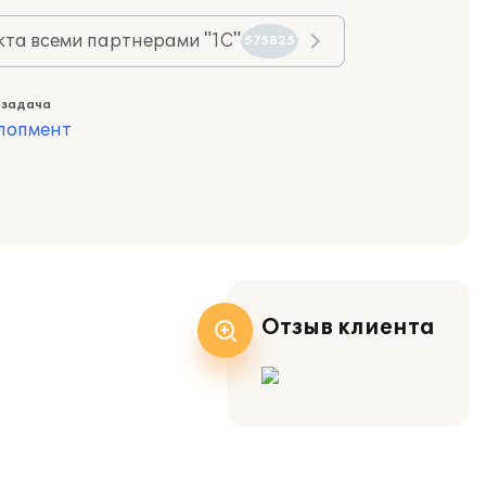
та всеми партнерами "1С"
575825
 задача
лопмент
Отзыв клиента