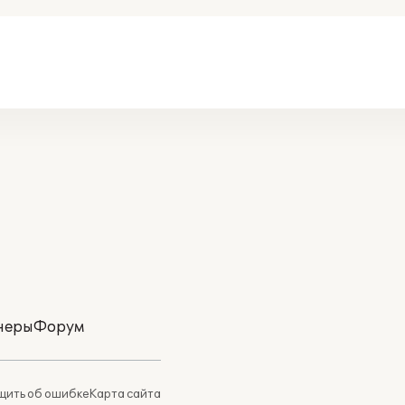
неры
Форум
ить об ошибке
Карта сайта