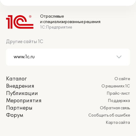
Отраслевые
и специализированные решения
1С:Предприятие
Другие сайты 1С
Каталог
О сайте
Внедрения
О решениях 1С
Публикации
Прайс-лист
Мероприятия
Поддержка
Партнеры
Обратная связь
Форум
Сообщить об ошибке
Карта сайта