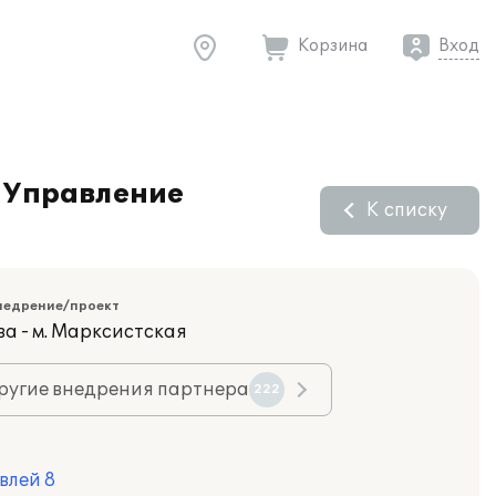
Корзина
Вход
:Управление
К списку
недрение/проект
ва - м. Марксистская
ругие внедрения партнера
222
влей 8