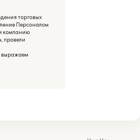
ведения торговых
вление Персоналом
ли компанию
ы, провели
и выражаем