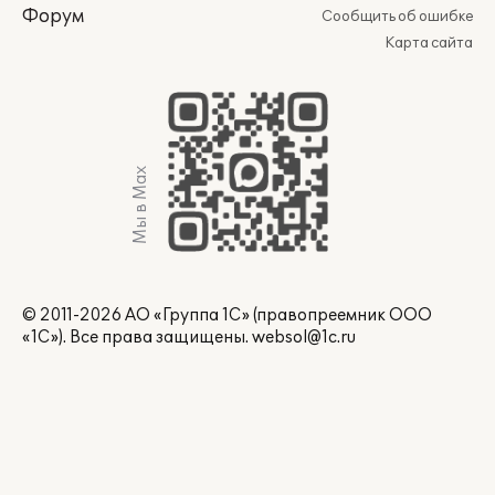
Форум
Сообщить об ошибке
Карта сайта
Мы в Max
© 2011-2026 АО «Группа 1С» (правопреемник ООО
«1С»). Все права защищены.
websol@1c.ru