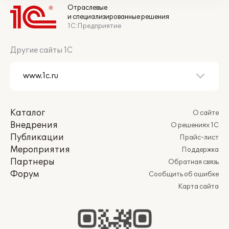
Отраслевые
и специализированные решения
1С:Предприятие
Другие сайты 1С
Каталог
О сайте
Внедрения
О решениях 1С
Публикации
Прайс-лист
Мероприятия
Поддержка
Партнеры
Обратная связь
Форум
Сообщить об ошибке
Карта сайта