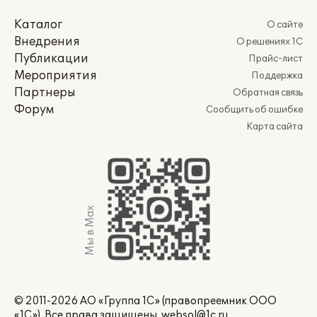
Каталог
О сайте
Внедрения
О решениях 1С
Публикации
Прайс-лист
Мероприятия
Поддержка
Партнеры
Обратная связь
Форум
Сообщить об ошибке
Карта сайта
Мы в Max
© 2011-2026 АО «Группа 1С» (правопреемник ООО
«1С»). Все права защищены.
websol@1c.ru