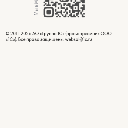
Мы в Max
© 2011-2026 АО «Группа 1С» (правопреемник ООО
«1С»). Все права защищены.
websol@1c.ru