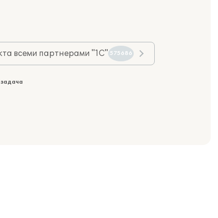
та всеми партнерами "1С"
575686
 задача