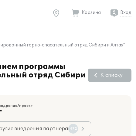
Корзина
Вход
изированный горно-спасательный отряд Сибири и Алтая"
анием программы
ельный отряд Сибири
К списку
недрение/проект
"
ругие внедрения партнера
472