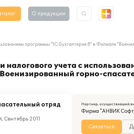
аталог
О продукции
ользованием программы "1С:Бухгалтерия 8" в Филиале "Воен
и налогового учета с использов
 "Военизированный горно-спасат
пасательный отряд
Партнер, осуществивший в
Фирма "АНВИК Софт
л, Сентябрь 2011
Связаться
Д