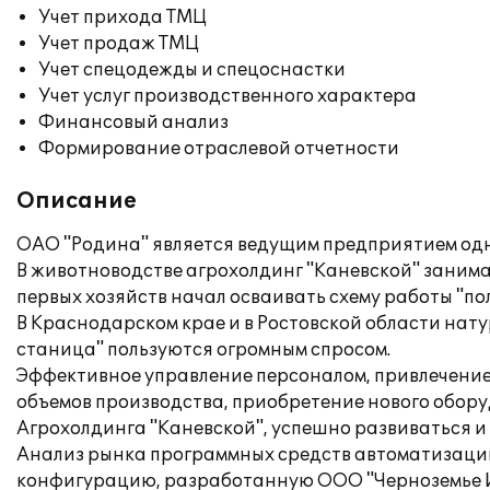
Учет прихода ТМЦ
Учет продаж ТМЦ
Учет спецодежды и спецоснастки
Учет услуг производственного характера
Финансовый анализ
Формирование отраслевой отчетности
Описание
ОАО "Родина" является ведущим предприятием одн
В животноводстве агрохолдинг "Каневской" занима
первых хозяйств начал осваивать схему работы "полн
В Краснодарском крае и в Ростовской области нат
станица" пользуются огромным спросом.
Эффективное управление персоналом, привлечени
объемов производства, приобретение нового обору
Агрохолдинга "Каневской", успешно развиваться и
Анализ рынка программных средств автоматизации 
конфигурацию, разработанную ООО "Черноземье И