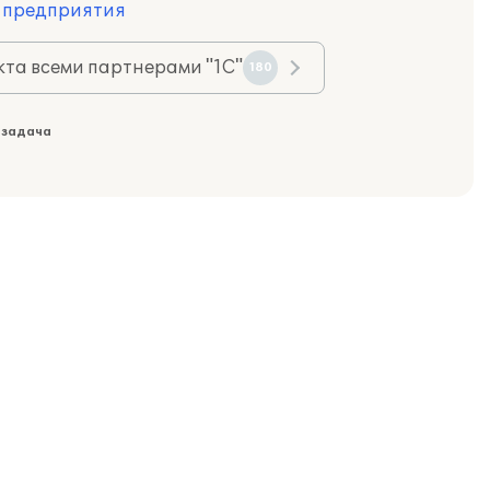
 предприятия
та всеми партнерами "1С"
180
 задача