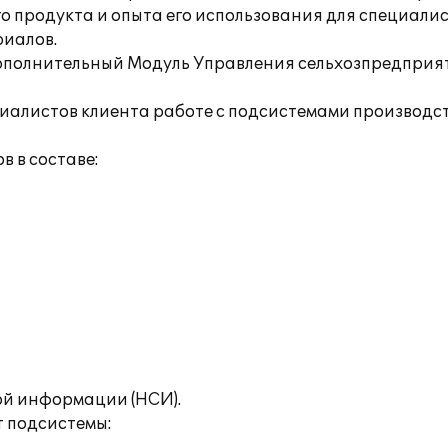
продукта и опыта его использования для специалисто
риалов.
дополнительный Модуль Управления сельхозпредприя
алистов клиента работе с подсистемами производств
 в составе:
й информации (НСИ).
 подсистемы: