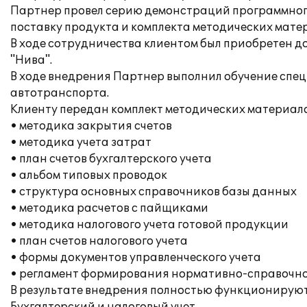
Партнер провел серию демонстраций программного 
поставку продукта и комплекта методических мате
В ходе сотрудничества клиентом был приобретен 
"Нива".
В ходе внедрения Партнер выполнил обучение специ
автотранспорта.
Клиенту передан комплект методических материалов
• методика закрытия счетов
• методика учета затрат
• план счетов бухгалтерского учета
• альбом типовых проводок
• структура основных справочников базы данных
• методика расчетов с пайщиками
• методика налогового учета готовой продукции
• план счетов налогового учета
• формы документов управленческого учета
• регламент формирования нормативно-справочно
В результате внедрения полностью функционируют