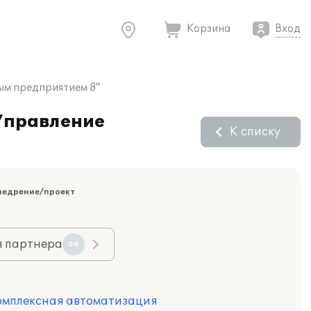
Корзина
Вход
ым предприятием 8"
:Управление
К списку
недрение/проект
я партнера
66
Комплексная автоматизация