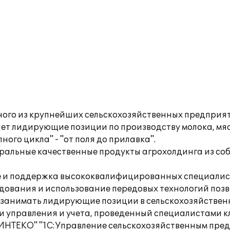
ого из крупнейших сельскохозяйственных предприят
ет лидирующие позиции по производству молока, мяса
ого цикла" - "от поля до прилавка".
уральные качественные продукты агрохолдинга из со
е и поддержка высококвалифицированных специалист
дования и использование передовых технологий позв
 занимать лидирующие позиции в сельскохозяйственн
управления и учета, проведенный специалистами кл
НТЕКО" "1С:Управление сельскохозяйственным пред