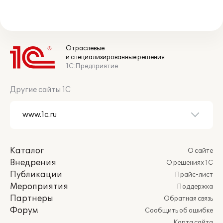
Отраслевые
и специализированные решения
1С:Предприятие
Другие сайты 1С
Каталог
О сайте
Внедрения
О решениях 1С
Публикации
Прайс-лист
Мероприятия
Поддержка
Партнеры
Обратная связь
Форум
Сообщить об ошибке
Карта сайта