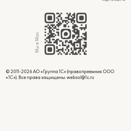
Мы в Max
© 2011-2026 АО «Группа 1С» (правопреемник ООО
«1С»). Все права защищены.
websol@1c.ru