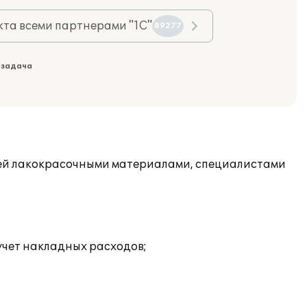
та всеми партнерами "1С"
89277
 задача
ей лакокрасочными материалами, специалистами
учет накладных расходов;