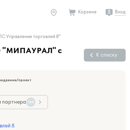
Корзина
Вход
1С:Управление торговлей 8"
АО "МИПАУРАЛ" с
К списку
недрение/проект
я партнера
166
влей 8