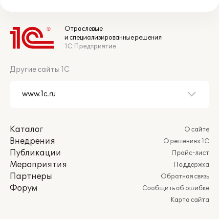
Отраслевые
и специализированные решения
1С:Предприятие
Другие сайты 1С
Каталог
О сайте
Внедрения
О решениях 1С
Публикации
Прайс-лист
Мероприятия
Поддержка
Партнеры
Обратная связь
Форум
Сообщить об ошибке
Карта сайта