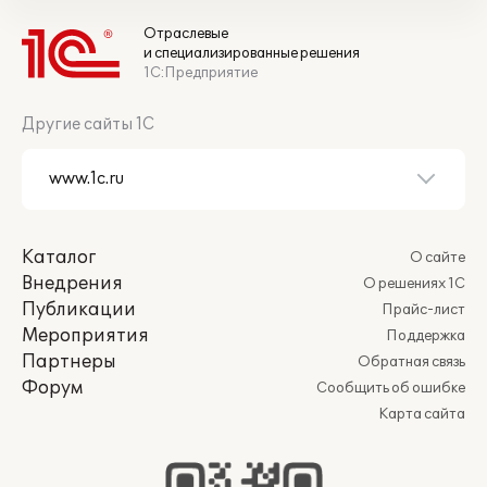
Отраслевые
и специализированные решения
1С:Предприятие
Другие сайты 1С
Каталог
О сайте
Внедрения
О решениях 1С
Публикации
Прайс-лист
Мероприятия
Поддержка
Партнеры
Обратная связь
Форум
Сообщить об ошибке
Карта сайта