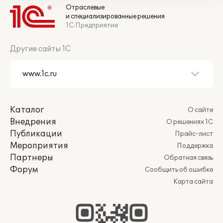
Отраслевые
и специализированные решения
1С:Предприятие
Другие сайты 1С
Каталог
О сайте
Внедрения
О решениях 1С
Публикации
Прайс-лист
Мероприятия
Поддержка
Партнеры
Обратная связь
Форум
Сообщить об ошибке
Карта сайта