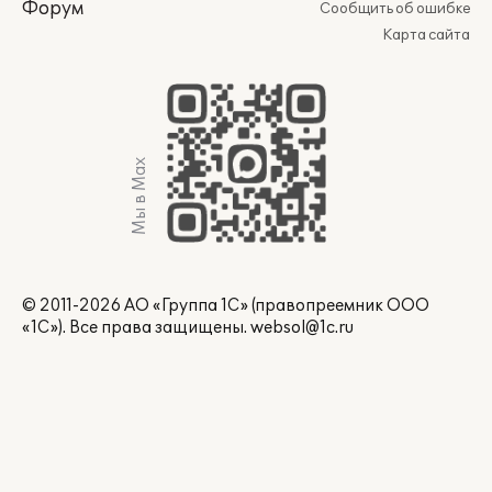
Форум
Сообщить об ошибке
Карта сайта
Мы в Max
© 2011-2026 АО «Группа 1С» (правопреемник ООО
«1С»). Все права защищены.
websol@1c.ru