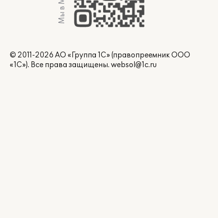
Мы в Max
© 2011-2026 АО «Группа 1С» (правопреемник ООО
«1С»). Все права защищены.
websol@1c.ru