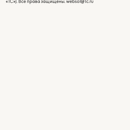
«1С»). Все права защищены.
websol@1c.ru