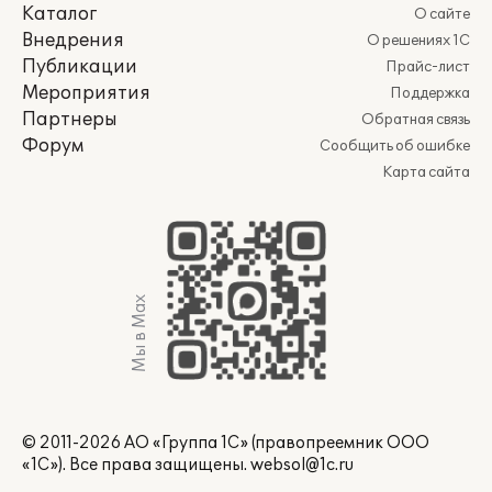
Каталог
О сайте
Внедрения
О решениях 1С
Публикации
Прайс-лист
Мероприятия
Поддержка
Партнеры
Обратная связь
Форум
Сообщить об ошибке
Карта сайта
Мы в Max
© 2011-2026 АО «Группа 1С» (правопреемник ООО
«1С»). Все права защищены.
websol@1c.ru