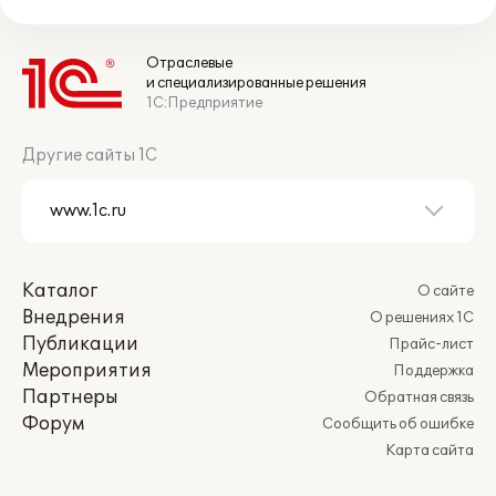
Отраслевые
и специализированные решения
1С:Предприятие
Другие сайты 1С
Каталог
О сайте
Внедрения
О решениях 1С
Публикации
Прайс-лист
Мероприятия
Поддержка
Партнеры
Обратная связь
Форум
Сообщить об ошибке
Карта сайта