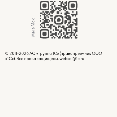
Мы в Max
© 2011-2026 АО «Группа 1С» (правопреемник ООО
«1С»). Все права защищены.
websol@1c.ru