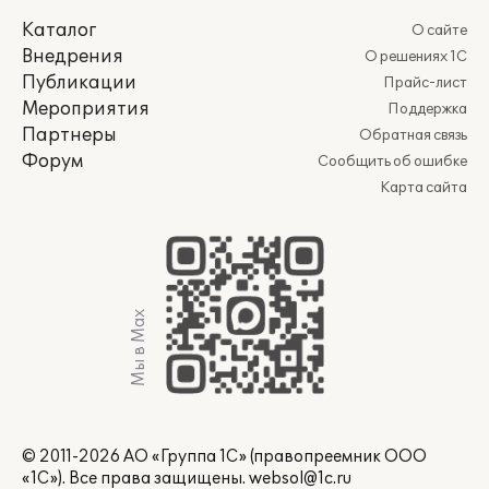
Каталог
О сайте
Внедрения
О решениях 1С
Публикации
Прайс-лист
Мероприятия
Поддержка
Партнеры
Обратная связь
Форум
Сообщить об ошибке
Карта сайта
Мы в Max
© 2011-2026 АО «Группа 1С» (правопреемник ООО
«1С»). Все права защищены.
websol@1c.ru