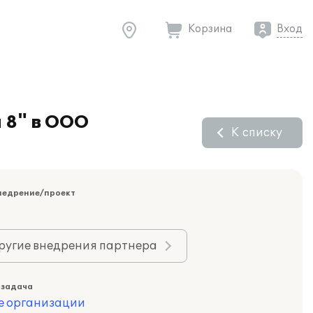
Корзина
Вход
 8" в ООО
К списку
недрение/проект
ругие внедрения партнера
 задача
е организации