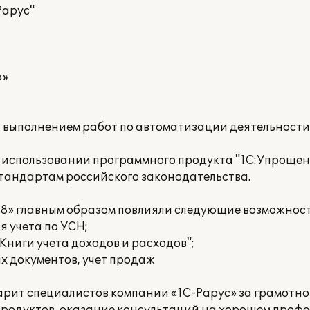
Рарус"
ф»
а выполнением работ по автоматизации деятельност
использовании программного продукта "1С:Упрощенк
стандартам российского законодательства.
8» главным образом повлияли следующие возможност
я учета по УСН;
Книги учета доходов и расходов";
х документов, учет продаж
рит специалистов компании «1С-Рарус» за грамотн