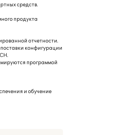
ртных средств.
много продукта
тированной отчетности.
й поставки конфигурации
УСН.
формируются программой
спечения и обучение