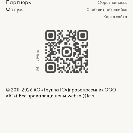
Партнеры
Обратная связь
Форум
Сообщить об ошибке
Карта сайта
Мы в Max
© 2011-2026 АО «Группа 1С» (правопреемник ООО
«1С»). Все права защищены.
websol@1c.ru