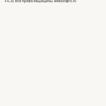
«1С»). Все права защищены.
websol@1c.ru