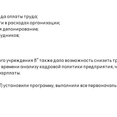
;
нда оплаты труда;
ги в расходах организации;
ая депонирование;
рудников;
го учреждения 8" также дало возможность снизить 
е времени анализу кадровой политики предприятия, 
зарплаты.
ИТ) установили программу, выполнили все первоначал