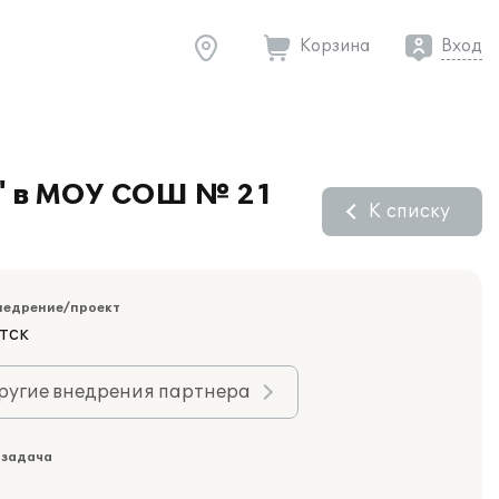
Корзина
Вход
" в МОУ СОШ № 21
К списку
недрение/проект
тск
ругие внедрения партнера
 задача