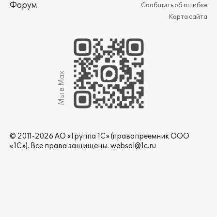
Форум
Сообщить об ошибке
Карта сайта
Мы в Max
© 2011-2026 АО «Группа 1С» (правопреемник ООО
«1С»). Все права защищены.
websol@1c.ru