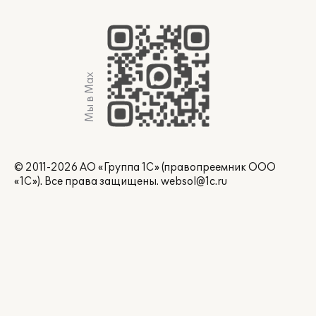
Мы в Max
© 2011-2026 АО «Группа 1С» (правопреемник ООО
«1С»). Все права защищены.
websol@1c.ru