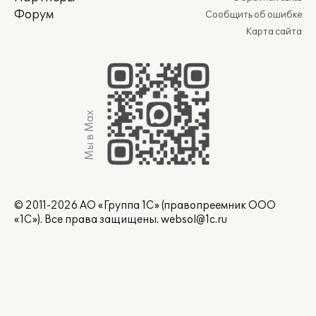
Форум
Сообщить об ошибке
Карта сайта
Мы в Max
© 2011-2026 АО «Группа 1С» (правопреемник ООО
«1С»). Все права защищены.
websol@1c.ru