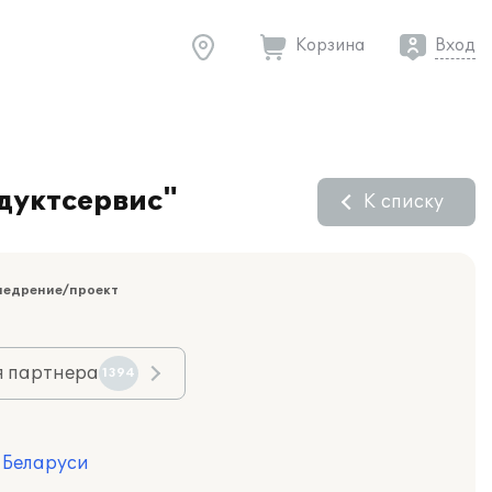
Корзина
Вход
дуктсервис"
К списку
недрение/проект
я партнера
1394
я Беларуси