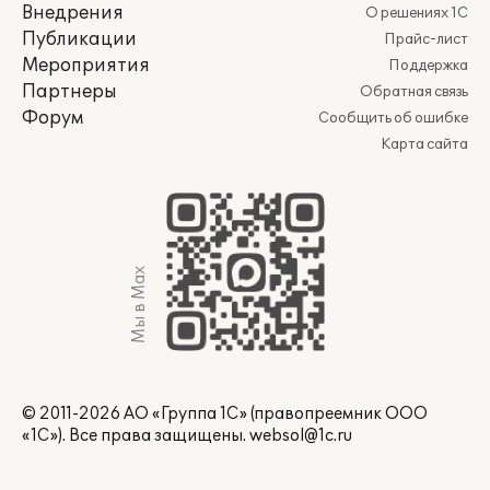
Внедрения
О решениях 1С
Публикации
Прайс-лист
Мероприятия
Поддержка
Партнеры
Обратная связь
Форум
Сообщить об ошибке
Карта сайта
Мы в Max
© 2011-2026 АО «Группа 1С» (правопреемник ООО
«1С»). Все права защищены.
websol@1c.ru