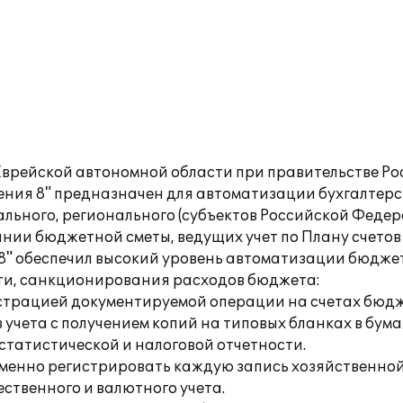
Еврейской автономной области при правительстве Р
ения 8" предназначен для автоматизации бухгалтерс
ьного, регионального (субъектов Российской Федера
ии бюджетной сметы, ведущих учет по Плану счетов
 8" обеспечил высокий уровень автоматизации бюдже
сти, санкционирования расходов бюджета:
истрацией документируемой операции на счетах бюдж
учета с получением копий на типовых бланках в бума
татистической и налоговой отчетности.
менно регистрировать каждую запись хозяйственной о
ственного и валютного учета.