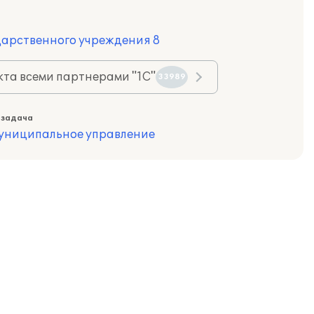
дарственного учреждения 8
та всеми партнерами "1С"
33989
 задача
муниципальное управление