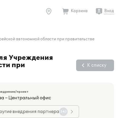
Корзина
Вход
рейской автономной области при правительстве
для Учреждения
сти при
К списку
недрение/проект
ва – Центральный офис
ругие внедрения партнера
242