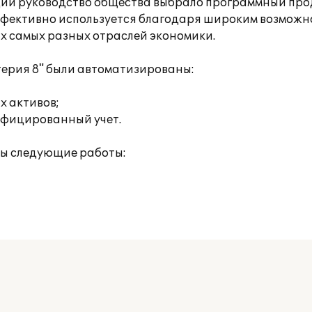
ии руководство общества выбрало программный проду
эффективно используется благодаря широким возможн
х самых разных отраслей экономики.
терия 8" были автоматизированы:
х активов;
ифицированный учет.
ны следующие работы: