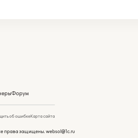
неры
Форум
ить об ошибке
Карта сайта
Все права защищены.
websol@1c.ru