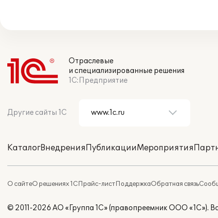
Отраслевые
и специализированные решения
1С:Предприятие
Другие сайты 1С
Каталог
Внедрения
Публикации
Мероприятия
Парт
О сайте
О решениях 1С
Прайс-лист
Поддержка
Обратная связь
Сообщ
© 2011-2026 АО «Группа 1С» (правопреемник ООО «1С»). 