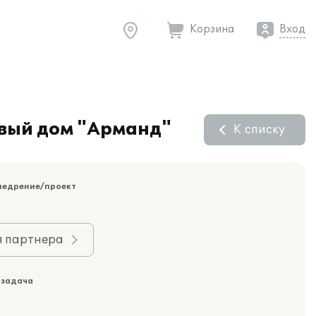
Корзина
Вход
овый дом "Арманд"
К списку
недрение/проект
я партнера
 задача