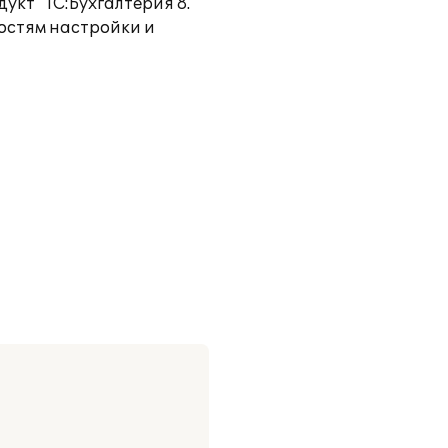
кт "1С:Бухгалтерия 8.
остям настройки и