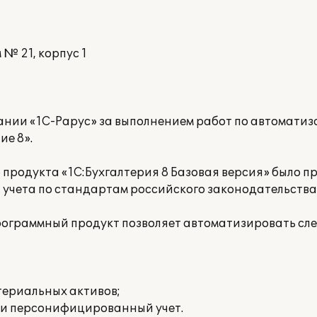
 № 21, корпус 1
нии «1С-Рарус» за выполнением работ по автоматиз
е 8».
родукта «1С:Бухгалтерия 8 Базовая версия» было пр
учета по стандартам российского законодательства
программный продукт позволяет автоматизировать сл
териальных активов;
 и персонифицированный учет.