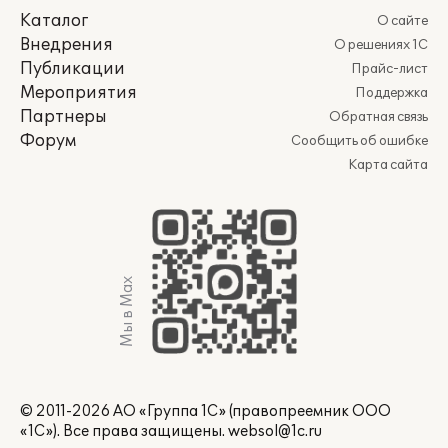
Каталог
О сайте
Внедрения
О решениях 1С
Публикации
Прайс-лист
Мероприятия
Поддержка
Партнеры
Обратная связь
Форум
Сообщить об ошибке
Карта сайта
Мы в Max
© 2011-2026 АО «Группа 1С» (правопреемник ООО
«1С»). Все права защищены.
websol@1c.ru