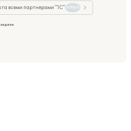
та всеми партнерами "1С"
575825
 задача