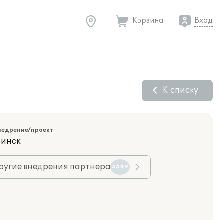
Корзина
Вход
К списку
недрение/проект
бинск
ругие внедрения партнера
5549