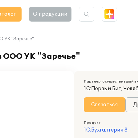
аталог
О продукции
О УК "Заречье"
в ООО УК "Заречье"
Партнер, осуществивший в
1С:Первый Бит, Челя
Связаться
Д
Продукт
1С:Бухгалтерия 8