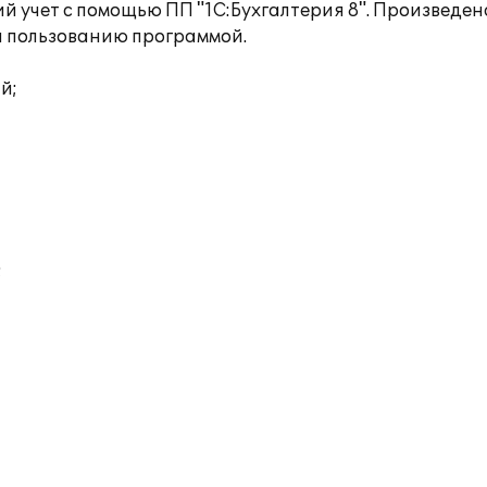
й учет с помощью ПП "1С:Бухгалтерия 8". Произведе
 пользованию программой.
й;
;