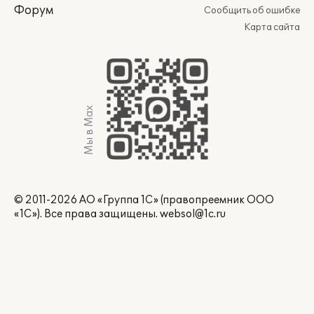
Форум
Сообщить об ошибке
Карта сайта
Мы в Max
© 2011-2026 АО «Группа 1С» (правопреемник ООО
«1С»). Все права защищены.
websol@1c.ru