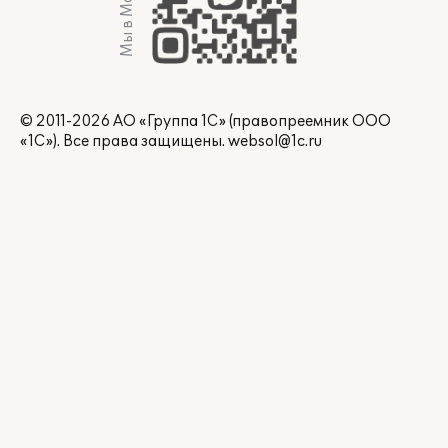
Мы в Max
© 2011-2026 АО «Группа 1С» (правопреемник ООО
«1С»). Все права защищены.
websol@1c.ru