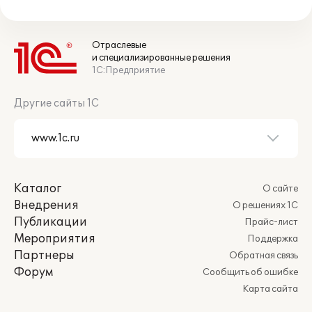
Отраслевые
и специализированные решения
1С:Предприятие
Другие сайты 1С
Каталог
О сайте
Внедрения
О решениях 1С
Публикации
Прайс-лист
Мероприятия
Поддержка
Партнеры
Обратная связь
Форум
Сообщить об ошибке
Карта сайта