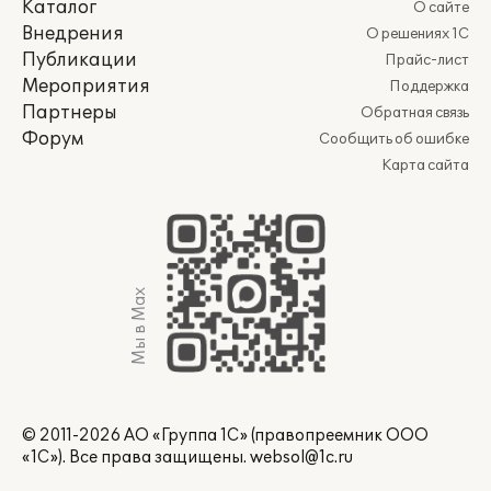
Каталог
О сайте
Внедрения
О решениях 1С
Публикации
Прайс-лист
Мероприятия
Поддержка
Партнеры
Обратная связь
Форум
Сообщить об ошибке
Карта сайта
Мы в Max
© 2011-2026 АО «Группа 1С» (правопреемник ООО
«1С»). Все права защищены.
websol@1c.ru