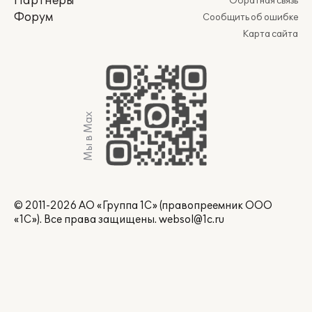
Партнеры
Обратная связь
Форум
Сообщить об ошибке
Карта сайта
Мы в Max
© 2011-2026 АО «Группа 1С» (правопреемник ООО
«1С»). Все права защищены.
websol@1c.ru