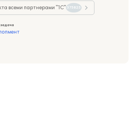
та всеми партнерами "1С"
575825
 задача
лопмент