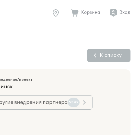
Корзина
Вход
К списку
недрение/проект
бинск
ругие внедрения партнера
5549